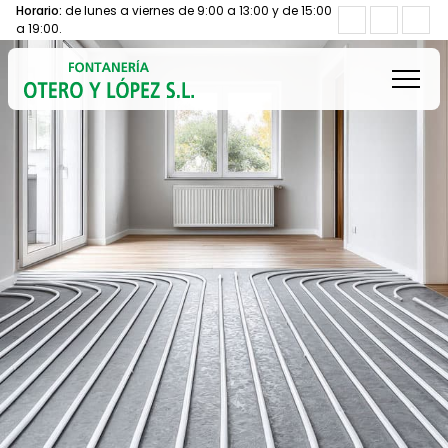
Horario:
de lunes a viernes de 9:00 a 13:00 y de 15:00
a 19:00.
Inicio
Servicios
Energías renovables
Marcas
Productos
Contacto
¿Buscas fontanero?
Llámanos: 982 592 355